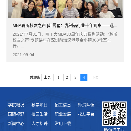
MBA聆听校友之声 |韩霄星：乳制品行业十年观察——选...
​2021年7月31日，哈工大MBA30周年庆典系列活动：“聆听
校友之声”专题讲座在深圳前海深港基金小镇308教室举
行。...
2021-09-04
共39条
上页
1
2
3
4
下页
学院概况
教学项目
招生信息
师资队伍
国际视野
校园生活
职业发展
校友平台
新闻中心
人才招聘
常用下载
哈尔滨工业